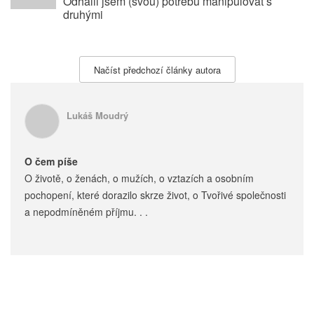
Odhalil jsem (svou) potřebu manipulovat s
druhými
Načíst předchozí články autora
Lukáš Moudrý
O čem píše
O životě, o ženách, o mužích, o vztazích a osobním
pochopení, které dorazilo skrze život, o Tvořivé společnosti
a nepodmíněném příjmu. . .