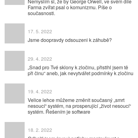
Nemyslím si, že by George Orwell, ve svém díle
Farma zvířat psal o komunizmu. Píše o
současnosti.
17. 5. 2022
Jsme doopravdy odsouzeni k záhubě?
29. 4. 2022
„Snad pro Tvé sklony k zločinu, přistihl jsem tě
při činu“ aneb, jak nevytvářet podmínky k zločinu
19. 4. 2022
Velice lehce můžeme změnit současný „smrt
nesoucí“ systém, na prosperující „život nesoucí“
systém. Řešením je software
18. 2. 2022