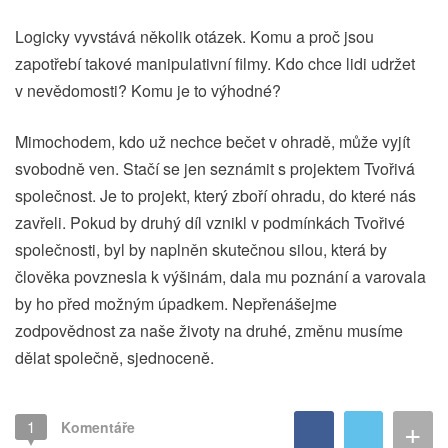
Logicky vyvstává několik otázek. Komu a proč jsou
zapotřebí takové manipulativní filmy. Kdo chce lidi udržet
v nevědomosti? Komu je to výhodné?
Mimochodem, kdo už nechce bečet v ohradě, může vyjít
svobodně ven. Stačí se jen seznámit s projektem Tvořivá
společnost. Je to projekt, který zboří ohradu, do které nás
zavřeli. Pokud by druhý díl vznikl v podmínkách Tvořivé
společnosti, byl by naplněn skutečnou silou, která by
člověka povznesla k výšinám, dala mu poznání a varovala
by ho před možným úpadkem. Nepřenášejme
zodpovědnost za naše životy na druhé, změnu musíme
dělat společně, sjednoceně.
+
1
Komentáře