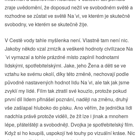
zraje uvědomění, že doposud nežil ve svobodném světě a
rozhodne se zůstat ve světě Na´vi, ve kterém je skutečně
svobodny, ve kterém se skutečně žije.
V Cestě vody tahle myšlenka není. Vlastně tam není nic.
Jakoby někdo vzal zmizík a veškeré hodnoty civilizace Na
´vi vymazal a tohle prázdné místo zaplnil hodnotami
lidskými, spotřebitelskými. Jake, jeho Žena a děti se ve
vztahu ke svému okolí, díky této změně, nechovají podle
původně nastavených hodnot lidu Na´vi, ale tak jak jsme
zvyklí my lidé. Film tak ztratil své kouzlo, protože pokud
první díl lidem přinášel poznání, naději na změnu, druhý
vše zašlapal hluboko do písku. Ano věřím, že jednička lidi
nadchla právě protože viděli, že žít lze i jinak a mnohem
lépe, přátelštěji a svobodněji. Dvojka je spotřebitelský film.
Když si ho koupíš, uspokojí tvé touhy po vizuální kráse. Nic