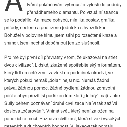
tvůrci pokračování vybrousí a vyleští do podoby
přenádherného diamantu. Po vizuální stránce
se to podařilo. Animace pohybů, mimika postav, grafika
přírody, sečteno a podtrženo jednička s hvězdičkou.
Bohužel v polovině filmu jsem sáhl po rozečtené knize a
snímek jsem nechal doběhnout jen ze slušnosti.
Pro mě byl první díl převratný v tom, že ukazoval na střet
dvou civilizací. Lidské, zkažené spotřebitelským formátem,
který lidi na celé zemi zavlekl do podmínek otroctví, ve
kterých pokud nemáš „dolar“ nejsi nic. Nemáš žádná
práva, žádnou pomoc, žádné bydlení, žádnou zdravotní
péči a abys přežil jsi podřízen těm kteří „dolary“ mají. Jake
Sully během poznávání druhé civilizace Na´vi tak zažívá
doslova „očarování“. Vnímá svět, který není založen na
penězích a moci. Poznává civilizaci, která si váží vysokých
mravních a duchovních hodnost. V Jakeovi tak pomalu