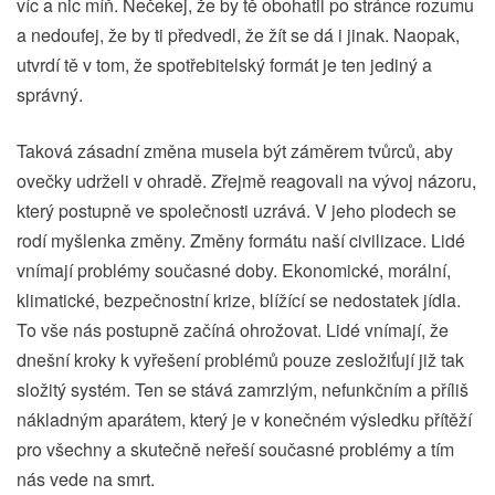
víc a nic míň. Nečekej, že by tě obohatil po stránce rozumu
a nedoufej, že by ti předvedl, že žít se dá i jinak. Naopak,
utvrdí tě v tom, že spotřebitelský formát je ten jediný a
správný.
Taková zásadní změna musela být záměrem tvůrců, aby
ovečky udrželi v ohradě. Zřejmě reagovali na vývoj názoru,
který postupně ve společnosti uzrává. V jeho plodech se
rodí myšlenka změny. Změny formátu naší civilizace. Lidé
vnímají problémy současné doby. Ekonomické, morální,
klimatické, bezpečnostní krize, blížící se nedostatek jídla.
To vše nás postupně začíná ohrožovat. Lidé vnímají, že
dnešní kroky k vyřešení problémů pouze zesložiťují již tak
složitý systém. Ten se stává zamrzlým, nefunkčním a příliš
nákladným aparátem, který je v konečném výsledku přítěží
pro všechny a skutečně neřeší současné problémy a tím
nás vede na smrt.