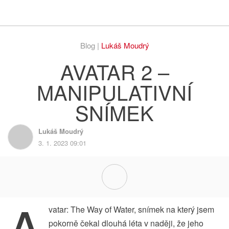
Respekt
Vy
Blog |
Lukáš Moudrý
AVATAR 2 –
MANIPULATIVNÍ
SNÍMEK
Lukáš Moudrý
3. 1. 2023 09:01
A
vatar: The Way of Water, snímek na který jsem
pokorně čekal dlouhá léta v naději, že jeho